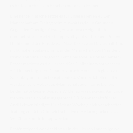
es hätte durchaus ein bisschen mehr sein können…
Eine herbe Klatsche setzte es für unsere Herren 45 1er
Mannschaft am Freitag beim Auswärtsspiel in Gmunden.
Gegen den Oberliga-Absteiger war unsere eigentlich
nominell stark besetzte Truppe völlig auf verlorenem Posten.
Nicht einmal der Einsatz von Neo-45er Owen Davies half. 0:6,
nicht mal ein Satzgewinn war der Mannschaft von Präsident
Mario Treiblmair vergönnt. Gibt’s personelle Konsequenzen?
Besser machten es die Herren 45er 2. Mit einem souveränen
5:1 Heimerfolg über Kammer 2 brachte man sich gleich zu
Saisonbeginn in Tabellenspitzenfeld. Von der Tabellenspitze
würde unsere Hobbycup-Mannschaft auch gerne lachen.
Leider hatte Gegner Aspach-Wildenau was dagegen. Am Ende
trennte man sich leistungsgerecht 3:3. Mannschaftsführer
Andi Leitner kündigte für nächste Woche gleich verschärftes
Training an. Beim Clubwirt schrillen die Alarmglocken, das
Weißbier könnte knapp werden.
Bestängstigend war das Niveau in der Herren Landesliga wo