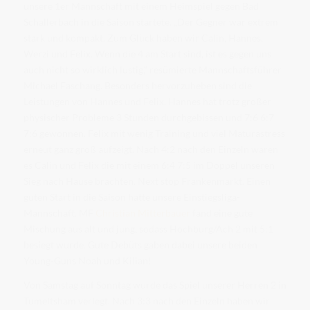
unsere 1er Mannschaft mit einem Heimspiel gegen Bad
Schallerbach in die Saison startete. „Der Gegner war extrem
stark und kompakt. Zum Glück haben wir Calin, Hannes,
Werzi und Felix. Wenn die 4 am Start sind, ist es gegen uns
auch nicht so wirklich lustig,“ resümierte Mannschaftsführer
Michael Faschang. Besonders hervorzuheben sind die
Leistungen von Hannes und Felix. Hannes hat trotz großer
physischer Probleme 3 Stunden durchgebissen und 7:6 6:7
7:6 gewonnen. Felix mit wenig Training und viel Maturastress
erneut ganz groß aufzeigt. Nach 4:2 nach den Einzeln waren
es Calin und Felix die mit einem 6:4 7:5 im Doppel unseren
Sieg nach Hause brachten. Next stop Frankenmarkt. Einen
guten Start in die Saison hatte unsere Einstiegsliga-
Mannschaft. MF
Christian Mitterbauer
fand eine gute
Mischung aus alt und jung, sodass Hochburg/Ach 2 mit 5:1
besiegt wurde. Gute Debüts gaben dabei unsere beiden
Young-Guns Noah und Kilian!
Von Samstag auf Sonntag wurde das Spiel unserer Herren 2 in
Tumeltsham verlegt. Nach 3:3 nach den Einzeln haben wir