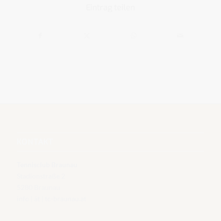
Eintrag teilen
KONTAKT
Tennisclub Braunau
Stadionstraße 2
5280 Braunau
info | ät | tc-braunau.at