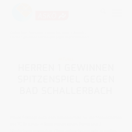
Du bist hier:
Startseite
/
News Nachlese
/
Aktuell
/
Herren 1 gewinnen Spitzenspiel gegen Bad Schallerbach
AKTUELL
HERREN 1 GEWINNEN
SPITZENSPIEL GEGEN
BAD SCHALLERBACH
Mixed Feelings nach dem Saisonauftakt für die Mannschaften
des TC Braunau. 4 Siege stehen einem Remis und 2
Niederlagen gegenüber. Ohne unbescheiden sein zu wollen,